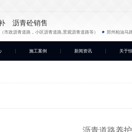
补 沥青砼销售
（市政沥青道路，小区沥青道路,景观沥青道路等）
郑州柏油马
心
施工案例
新闻资讯
关于
沥青道路养护