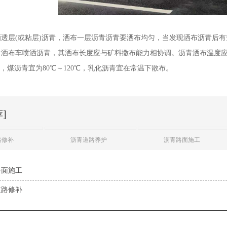
洒透层(或粘层)沥青，洒布一层沥青沥青要洒布均匀，当发现洒布沥青后
青洒布车喷洒沥青，其洒布长度应与
矿料撒布能力相协调。沥青洒布温度
0℃，煤沥青宜为80℃～120℃，乳化沥青宜在常温下散布。
]
路修补
沥青道路养护
沥青路面施工
路面施工
道路修补