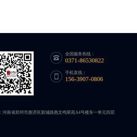
全国服务热线：
0371-86530822
手机直线：
156-3907-0806
：河南省郑州市惠济区新城路惠文鸣翠苑A4号楼东一单元四层