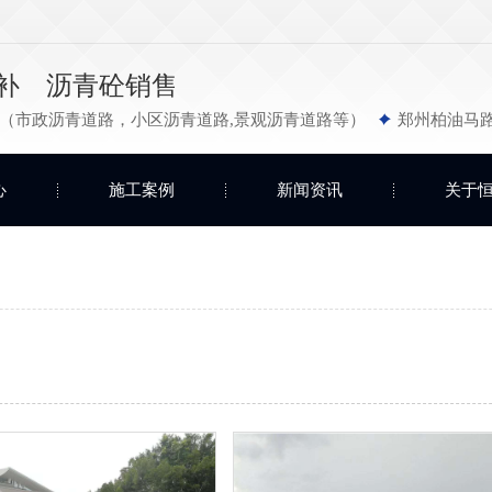
补 沥青砼销售
（市政沥青道路，小区沥青道路,景观沥青道路等）
郑州柏油马
心
施工案例
新闻资讯
关于